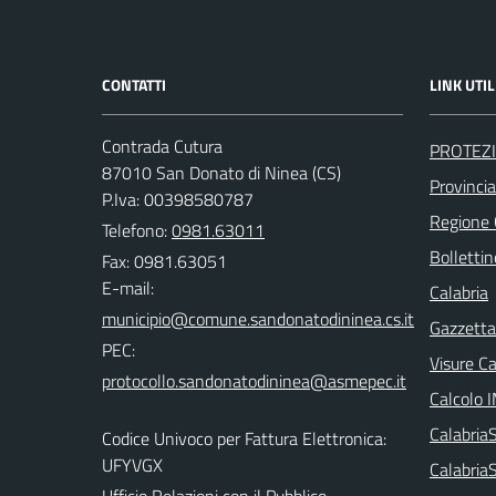
CONTATTI
LINK UTIL
Contrada Cutura
PROTEZI
87010 San Donato di Ninea (CS)
Provinci
P.Iva: 00398580787
Regione
Telefono:
0981.63011
Bollettin
Fax: 0981.63051
E-mail:
Calabria
Gazzetta 
PEC:
Visure C
Calcolo 
Calabri
Codice Univoco per Fattura Elettronica:
UFYVGX
Calabria
Ufficio Relazioni con il Pubblico